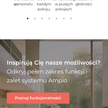
roszonego.
personelu.
każdym
w pustych
głośności.
funkc
pokoju.
pokojach.
hotel
Inspirują Cię nasze możliwości?
Odkryj pełen zakres funkcji i
zalet systemu Ampio
Poznaj funkcjonalności